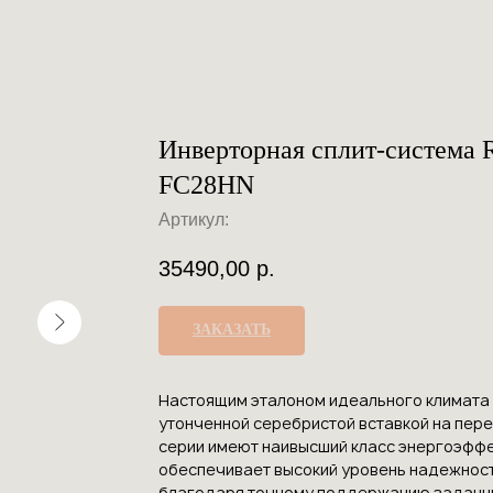
Инверторная сплит-система R
FC28HN
Артикул:
35490,00
р.
ЗАКАЗАТЬ
Настоящим эталоном идеального климата ст
утонченной серебристой вставкой на пере
серии имеют наивысший класс энергоэффе
обеспечивает высокий уровень надежност
благодаря точному поддержанию заданн