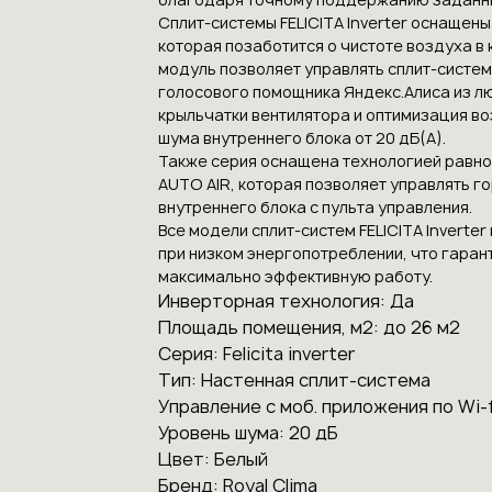
Сплит-системы FELICITA Inverter оснащен
которая позаботится о чистоте воздуха в
модуль позволяет управлять сплит-систе
голосового помощника Яндекс.Алиса из л
крыльчатки вентилятора и оптимизация во
шума внутреннего блока от 20 дБ(А).
Также серия оснащена технологией равн
AUTO AIR, которая позволяет управлять 
внутреннего блока с пульта управления.
Все модели сплит-систем FELICITA Invert
при низком энергопотреблении, что гаран
максимально эффективную работу.
Инверторная технология: Да
Площадь помещения, м2: до 26 м2
Серия: Felicita inverter
Тип: Настенная сплит-система
Управление с моб. приложения по Wi-f
Уровень шума: 20 дБ
Цвет: Белый
Бренд: Royal Clima