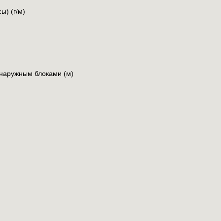
ы) (г/м)
наружным блоками (м)