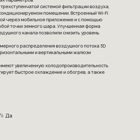
ы трехступенчатой системой фильтрации воздуха,
 кондиционируемом помещении. Встроенный Wi-Fi
мой через мобильное приложение и с помощью
юбой точки земного шара. Улучшенная форма
здушного канала позволили снизить уровень
омерного распределения воздушного потока 3D
горизонтальными и вертикальными жалюзи
er имеют увеличенную холодопроизводительность
тирует быстрое охлаждение и обогрев, а также
i: Да