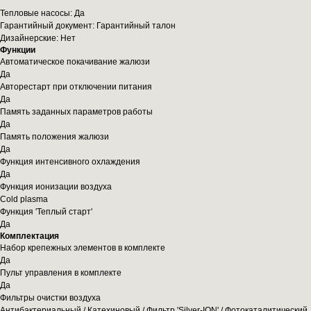
Тепловые насосы: Да
Гарантийный документ: Гарантийный талон
Дизайнерские: Нет
Функции
Автоматическое покачивание жалюзи
Да
Авторестарт при отключении питания
Да
Память заданных параметров работы
Да
Память положения жалюзи
Да
Функция интенсивного охлаждения
Да
Функция ионизации воздуха
Cold plasma
Функция 'Теплый старт'
Да
Комплектация
Набор крепежных элементов в комплекте
Да
Пульт управления в комплекте
Да
Фильтры очистки воздуха
Антибактериальный / Катехиновый / Фильтр 'Silver-ION' / Фотокаталитический