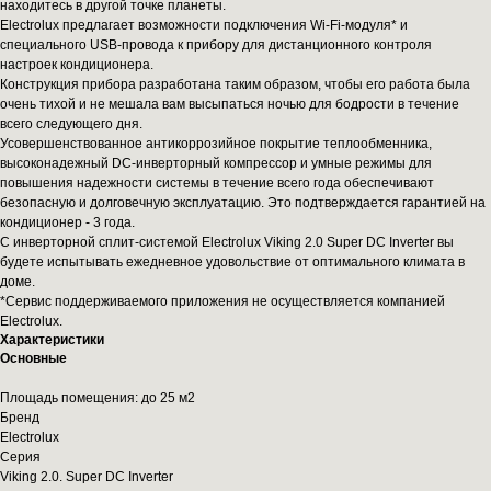
находитесь в другой точке планеты.
Electrolux предлагает возможности подключения Wi-Fi-модуля* и
специального USB-провода к прибору для дистанционного контроля
настроек кондиционера.
Конструкция прибора разработана таким образом, чтобы его работа была
очень тихой и не мешала вам высыпаться ночью для бодрости в течение
всего следующего дня.
Усовершенствованное антикоррозийное покрытие теплообменника,
высоконадежный DC-инверторный компрессор и умные режимы для
повышения надежности системы в течение всего года обеспечивают
безопасную и долговечную эксплуатацию. Это подтверждается гарантией на
кондиционер - 3 года.
С инверторной сплит-системой Electrolux Viking 2.0 Super DC Inverter вы
будете испытывать ежедневное удовольствие от оптимального климата в
доме.
*Cервис поддерживаемого приложения не осуществляется компанией
Electrolux.
Характеристики
Основные
Площадь помещения: до 25 м2
Бренд
Electrolux
Серия
Viking 2.0. Super DC Inverter