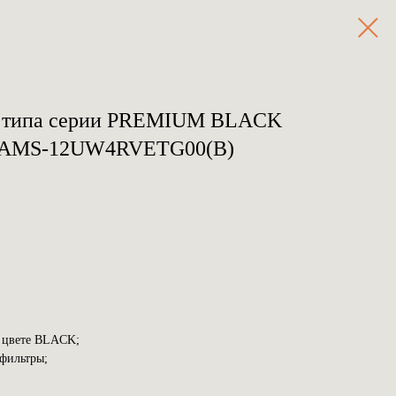
го типа серии PREMIUM BLACK
32 AMS-12UW4RVETG00(B)
в цвете BLACK;
 фильтры;