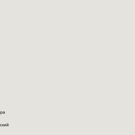
бра
ский