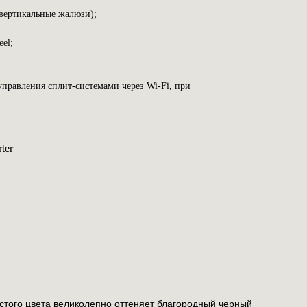
вертикальные жалюзи);
el;
правления сплит-системами через Wi-Fi, при
ter
стого цвета великолепно оттеняет благородный черный