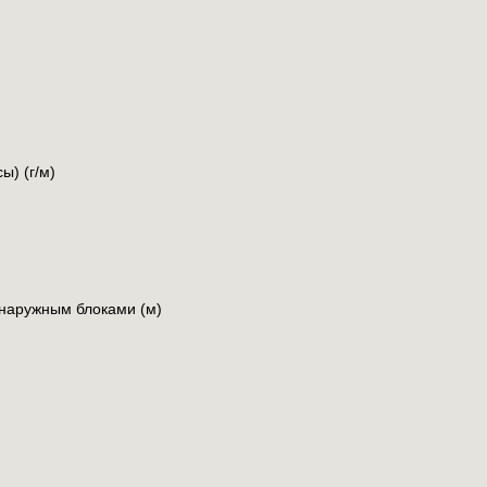
ы) (г/м)
наружным блоками (м)