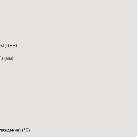
xГ) (мм)
Г) (мм)
лаждение) (°C)