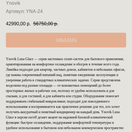
Ynovik
Артикул:
YNA-24
42990,00
р.
56750,00
р.
ЗАКАЗАТЬ
Ynovik Luna Glace — серия настенных сплит-систем для бытового применения,
ориентированная на комфортное охлаждение и обогрев в течение всего года.
Линейка подходит для квартир, частных домов, кабинетов и небольших офисов,
где важны современный внешний вид, понятная ежедневная эксплуатация и
уверенная работа в стандартных климатических задачах. Серия представлена
моделями под разные площади — от компактных помещений до более
просторных жилых и рабочих зон, поэтому ее удобно использовать и для
спальни, и для гостиной, и для кабинета или студии. Оборудование помогает
поддерживать стабильный микроклимат, подходит для повседневного
использования и воспринимается как практичное решение для тех, кто хочет
получить аккуратный и понятный кондиционер на каждый день. Ynovik Luna
Glace в версии on/off делает акцент на надежной базовой климатической
функции: быстрое охлаждение, поддержание комфортной температуры и
удобное использование в бытовом или небольшом коммерческом пространстве.