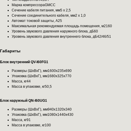
Марка компрессораGMCC
Сечение кабеля питания, мм5 х 2,5
Сечение соединительного кабеля, мм2 х 1,0
Автомат токовой защиты, A25
Максимальная рекомендуемая площадь помещения, м2160
Уровень звукового давления наружного блока, дБ60
Уровень звукового давления внутреннего блока, дБ42/46/51
Габариты
Блок внутренний QV-I60FG1
Размеры (ШхВхГ), мм1600x235x690
Упаковка (ШхВхГ), мм1680x325x770
Масса, кг44
Масса в упаковке, кг50,5
Блок наружный QN-I60UG1
Размеры (ШхВхГ), мм940x1320x340
Упаковка (ШхВхГ), мм1080x1440x430
Масса, кг91
Масса в упаковке, кг100