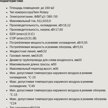
Характеристики
Площадь помещения: до 160 м2
Тип компрессораTwin Rotary
Электропитание, Ф/В/Гц3 / 380 / 50
Максимальный ток, А11,0/10,0
Производительность, охлаждение, кВт16,12
Производительность, нагрев, кВт17,60
EER (класс)2,9 (C)
COP (класс)3,51 (B)
Потребляемая мощность в режиме охлаждения, кВт5,55
Потребляемая мощность в режиме обогрева, кВт5,01
Жидкостная линия, мм9,52
Газовая линия, мм19,05
Диаметр трубопровода для слива конденсата, мм20
Максимальная длина трассы, м50
Максимальный перепад высот, м30
Мин. допустимая температура наружного воздуха в режиме
охлаждения, °С-15
Макс. допустимая температура наружного воздуха в режиме
охлаждения, °С49
Мин. допустимая температура наружного воздуха в режиме обогрева
°С-15
Макс. допустимая температура наружного воздуха в режиме обогрева
°С24
Тип хладагентаR410A