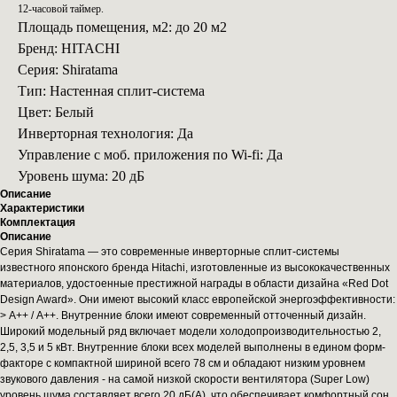
12-часовой таймер.
Площадь помещения, м2: до 20 м2
Бренд: HITACHI
Серия: Shiratama
Тип: Настенная сплит-система
Цвет: Белый
Инверторная технология: Да
Управление с моб. приложения по Wi-fi: Да
Уровень шума: 20 дБ
Описание
Характеристики
Комплектация
Описание
Серия Shiratama — это современные инверторные сплит-системы
известного японского бренда Hitachi, изготовленные из высококачественных
материалов, удостоенные престижной награды в области дизайна «Red Dot
Design Award». Они имеют высокий класс европейской энергоэффективности:
> А++ / A++. Внутренние блоки имеют современный отточенный дизайн.
Широкий модельный ряд включает модели холодопроизводительностью 2,
2,5, 3,5 и 5 кВт. Внутренние блоки всех моделей выполнены в едином форм-
факторе с компактной шириной всего 78 см и обладают низким уровнем
звукового давления - на самой низкой скорости вентилятора (Super Low)
уровень шума составляет всего 20 дБ(А), что обеспечивает комфортный сон