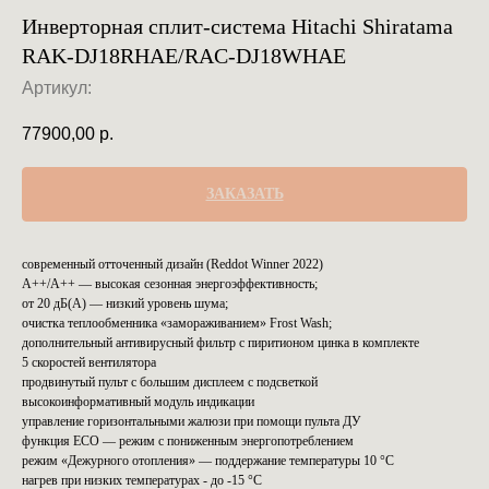
Инверторная сплит-система Hitachi Shiratama
RAK-DJ18RHAE/RAC-DJ18WHAE
Артикул:
77900,00
р.
ЗАКАЗАТЬ
современный отточенный дизайн (Reddot Winner 2022)
A++/A++ — высокая сезонная энергоэффективность;
от 20 дБ(А) — низкий уровень шума;
очистка теплообменника «замораживанием» Frost Wash;
дополнительный антивирусный фильтр с пиритионом цинка в комплекте
5 скоростей вентилятора
продвинутый пульт с большим дисплеем с подсветкой
высокоинформативный модуль индикации
управление горизонтальными жалюзи при помощи пульта ДУ
функция ECO — режим с пониженным энергопотреблением
режим «Дежурного отопления» — поддержание температуры 10 °C
нагрев при низких температурах - до -15 °С