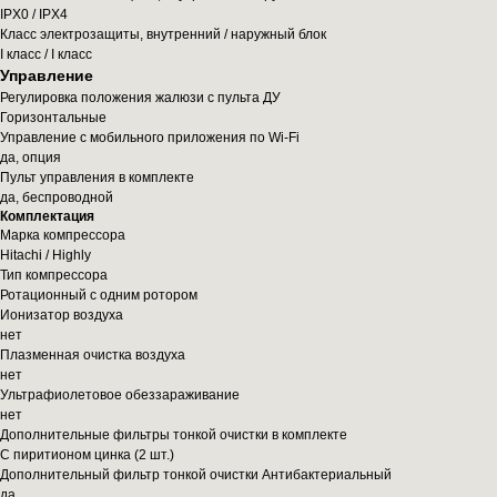
IPX0 / IPX4
Класс электрозащиты, внутренний / наружный блок
I класс / I класс
Управление
Регулировка положения жалюзи с пульта ДУ
Горизонтальные
Управление c мобильного приложения по Wi-Fi
да, опция
Пульт управления в комплекте
да, беспроводной
Комплектация
Марка компрессора
Hitachi / Highly
Тип компрессора
Ротационный с одним ротором
Ионизатор воздуха
нет
Плазменная очистка воздуха
нет
Ультрафиолетовое обеззараживание
нет
Дополнительные фильтры тонкой очистки в комплекте
С пиритионом цинка (2 шт.)
Дополнительный фильтр тонкой очистки Антибактериальный
да