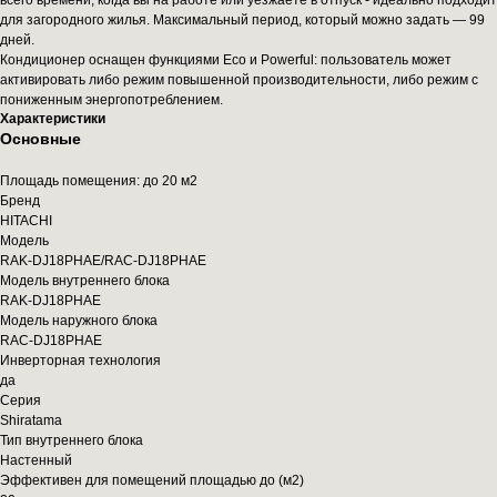
всего времени, когда вы на работе или уезжаете в отпуск - идеально подходит
для загородного жилья. Максимальный период, который можно задать — 99
дней.
Кондиционер оснащен функциями Eco и Powerful: пользователь может
активировать либо режим повышенной производительности, либо режим с
пониженным энергопотреблением.
Характеристики
Основные
Площадь помещения: до 20 м2
Бренд
HITACHI
Модель
RAK-DJ18PHAE/RAC-DJ18PHAE
Модель внутреннего блока
RAK-DJ18PHAE
Модель наружного блока
RAC-DJ18PHAE
Инверторная технология
да
Серия
Shiratama
Тип внутреннего блока
Настенный
Эффективен для помещений площадью до (м2)