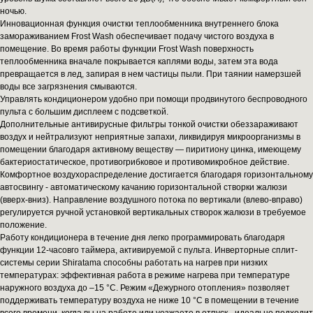
ночью.
Инновационная функция очистки теплообменника внутреннего блока
замораживанием Frost Wash обеспечивает подачу чистого воздуха в
помещение. Во время работы функции Frost Wash поверхность
теплообменника вначале покрывается каплями воды, затем эта вода
превращается в лед, запирая в нем частицы пыли. При таянии намерзшей
воды все загрязнения смываются.
Управлять кондиционером удобно при помощи продвинутого беспроводного
пульта с большим дисплеем с подсветкой.
Дополнительные антивирусные фильтры тонкой очистки обеззараживают
воздух и нейтрализуют неприятные запахи, ликвидируя микроорганизмы в
помещении благодаря активному веществу — пиритиону цинка, имеющему
бактериостатическое, противогрибковое и противомикробное действие.
Комфортное воздухораспределение достигается благодаря горизонтальному
автосвингу - автоматическому качанию горизонтальной створки жалюзи
(вверх-вниз). Направление воздушного потока по вертикали (влево-вправо)
регулируется ручной установкой вертикальных створок жалюзи в требуемое
положение.
Работу кондиционера в течение дня легко программировать благодаря
функции 12-часовго таймера, активируемой с пульта. Инверторные сплит-
системы серии Shiratama способны работать на нагрев при низких
температурах: эффективная работа в режиме нагрева при температуре
наружного воздуха до –15 °C. Режим «Дежурного отопления» позволяет
поддерживать температуру воздуха не ниже 10 °C в помещении в течение