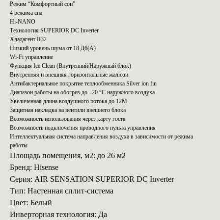
Режим “Комфортный сон”
4 режима сна
Hi-NANO
Технология SUPERIOR DC Inverter
Хладагент R32
Низкий уровень шума от 18 Дб(А)
Wi-Fi управление
Функция Ice Clean (Внутренний/Наружный блок)
Внутренняя и внешняя горизонтальные жалюзи
Антибактериальное покрытие теплообменника Silver ion fin
Диапазон работы на обогрев до –20 °С наружного воздуха
Увеличенная длина воздушного потока до 12М
Защитная накладка на вентили внешнего блока
Возможность использования через карту гостя
Возможность подключения проводного пульта управления
Интеллектуальная система направления воздуха в зависимости от режима
работы
Площадь помещения, м2: до 26 м2
Бренд: Hisense
Серия: AIR SENSATION SUPERIOR DC Inverter
Тип: Настенная сплит-система
Цвет: Белый
Инверторная технология: Да