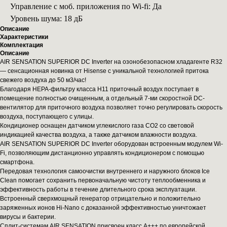
Управление с моб. приложения по Wi-fi: Да
Уровень шума: 18 дБ
Описание
Характеристики
Комплектация
Описание
AIR SENSATION SUPERIOR DC Inverter на озонобезопасном хладагенте R32
— сенсационная новинка от Hisense с уникальной технологией притока
свежего воздуха до 50 м3/час!
Благодаря HEPA-фильтру класса H11 приточный воздух поступает в
помещение полностью очищенным, а отдельный 7-ми скоростной DC-
вентилятор для приточного воздуха позволяет точно регулировать скорость
воздуха, поступающего с улицы.
Кондиционер оснащен датчиком углекислого газа CO2 со световой
индикацией качества воздуха, а также датчиком влажности воздуха.
AIR SENSATION SUPERIOR DC Inverter оборудован встроенным модулем Wi-
Fi, позволяющим дистанционно управлять кондиционером с помощью
смартфона.
Передовая технология самоочистки внутреннего и наружного блоков Ice
Clean помогает сохранить первоначальную чистоту теплообменника и
эффективность работы в течение длительного срока эксплуатации.
Встроенный сверхмощный генератор отрицательно и положительно
заряженных ионов Hi-Nano с доказанной эффективностью уничтожает
вирусы и бактерии.
Сплит-системам AIR SENSATION присвоен класс А+++ по европейской