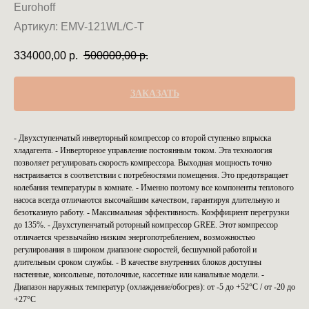
Eurohoff
Артикул:
EMV-121WL/C-T
334000,00
р.
500000,00
р.
ЗАКАЗАТЬ
- Двухступенчатый инверторный компрессор со второй ступенью впрыска
хладагента. - Инверторное управление постоянным током. Эта технология
позволяет регулировать скорость компрессора. Выходная мощность точно
настраивается в соответствии с потребностями помещения. Это предотвращает
колебания температуры в комнате. - Именно поэтому все компоненты теплового
насоса всегда отличаются высочайшим качеством, гарантируя длительную и
безотказную работу. - Максимальная эффективность. Коэффициент перегрузки
до 135%. - Двухступенчатый роторный компрессор GREE. Этот компрессор
отличается чрезвычайно низким энергопотреблением, возможностью
регулирования в широком диапазоне скоростей, бесшумной работой и
длительным сроком службы. - В качестве внутренних блоков доступны
настенные, консольные, потолочные, кассетные или канальные модели. -
Диапазон наружных температур (охлаждение/обогрев): от -5 до +52°C / от -20 до
+27°C