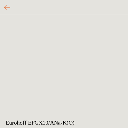
Eurohoff EFGX10/ANa-K(O)