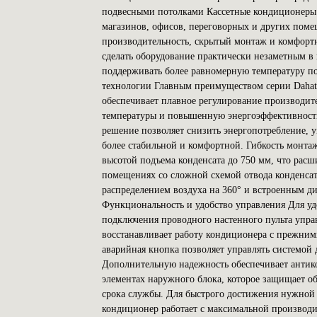
подвесными потолками Кассетные кондиционеры э
магазинов, офисов, переговорных и других пом
производительность, скрытый монтаж и комфорт
сделать оборудование практически незаметным в 
поддерживать более равномерную температуру п
технологии Главным преимуществом серии Dahats
обеспечивает плавное регулирование производит
температуры и повышенную энергоэффективность
решение позволяет снизить энергопотребление, 
более стабильной и комфортной. Гибкость монта
высотой подъема конденсата до 750 мм, что рас
помещениях со сложной схемой отвода конденса
распределением воздуха на 360° и встроенным д
Функциональность и удобство управления Для уд
подключения проводного настенного пульта упра
восстанавливает работу кондиционера с прежним
аварийная кнопка позволяет управлять системой 
Дополнительную надежность обеспечивает антико
элементах наружного блока, которое защищает о
срока службы. Для быстрого достижения нужной
кондиционер работает с максимальной производи