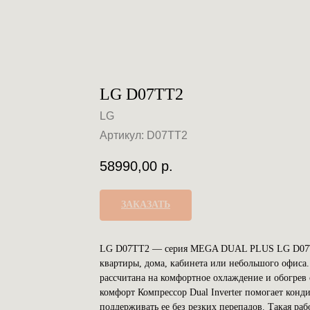
LG D07TT2
LG
Артикул:
D07TT2
58990,00
р.
ЗАКАЗАТЬ
LG D07TT2 — серия MEGA DUAL PLUS LG D07TT2
квартиры, дома, кабинета или небольшого офис
рассчитана на комфортное охлаждение и обогрев
комфорт Компрессор Dual Inverter помогает конд
поддерживать ее без резких перепадов. Такая ра