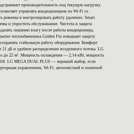
подстраивает производительность под текущую нагрузку.
озволяет управлять кондиционером по Wi-Fi со
ть режимы и контролировать работу удаленно. Smart
стемы и упростить обслуживание. Чистота и защита
удалять лишнюю влагу после работы кондиционера,
крытие теплообменника Golden Fin повышает защиту
 сохранять стабильную работу оборудования. Комфорт
т 21 дБ и удобное распределение воздушного потока. LG
 до 22 м². Мощность охлаждения — 2,14 кВт, мощность
/4-3/8. LG MEGA DUAL PLUS — хороший выбор, если
рторным управлением, Wi-Fi, автоочисткой и понятной